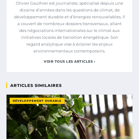
Olivier Gauthier est journaliste, spécialisé depuis une
dizaine d’années dans les questions de climat, de
développement durable et d’énergies renouvelables. Il
a couvert de nombreux dossiers transversaux, allant
des négociations internationales sur le climat aux
initiatives locales de transition énergétique. Son
regard analytique vise à éclairer les enjeux
environnementaux contemporains.
VOIR TOUS LES ARTICLES ›
ARTICLES SIMILAIRES
DÉVELOPPEMENT DURABLE