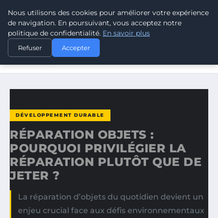
Nous utilisons des cookies pour améliorer votre expérience
CLIMATE GUARDIAN
de navigation. En poursuivant, vous acceptez notre
politique de confidentialité.
En savoir plus
ACCUEIL
DÉVELOPPEMENT DURABLE
Refuser
Accepter
RÉPARATION OBJETS : POURQUOI PRIVILÉGIER LA
RÉPARATION…
DÉVELOPPEMENT DURABLE
RÉPARATION OBJETS :
POURQUOI PRIVILÉGIER LA
RÉPARATION PLUTÔT QUE DE
JETER ?
La réparation d’objets du quotidien devient un
enjeu crucial face aux défis environnementaux