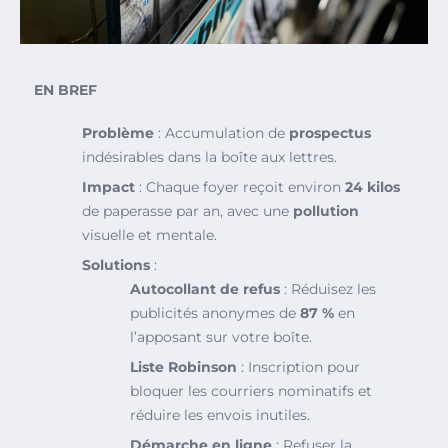
EN BREF
Problème
: Accumulation de
prospectus
indésirables dans la boîte aux lettres.
Impact
: Chaque foyer reçoit environ
24 kilos
de paperasse par an, avec une
pollution
visuelle et mentale.
Solutions
:
Autocollant de refus
: Réduisez les
publicités anonymes de
87 %
en
l’apposant sur votre boîte.
Liste Robinson
: Inscription pour
bloquer les courriers nominatifs et
réduire les envois inutiles.
Démarche en ligne
: Refuser la