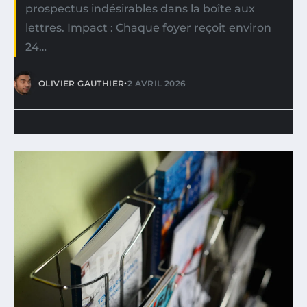
prospectus indésirables dans la boîte aux
lettres. Impact : Chaque foyer reçoit environ
24…
•
OLIVIER GAUTHIER
2 AVRIL 2026