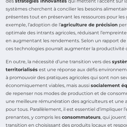
des
stratégies innovantes
qui mettent l’accent sur la
systèmes cherchent à concilier les besoins alimentai
présentes tout en préservant les ressources pour les 
exemple, l’adoption de l’
agriculture de précision
per
optimale des intrants agricoles, réduisant l’emprein
en augmentant les rendements. Selon un rapport de la 
ces technologies pourrait augmenter la productivité d
En outre, la nécessité d’une transition vers des
systè
territorialisés
est une réponse aux défis environnemen
à promouvoir des pratiques agricoles qui sont non s
économiquement viables, mais aussi
socialement éq
de repenser nos modes de production et de consomma
une meilleure rémunération des agriculteurs et une a
pour tous. Parallèlement, il est essentiel d’impliquer 
prenantes, y compris les
consommateurs
, qui jouent
transition en choisissant des produits locaux et respon