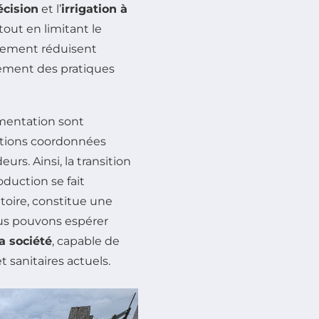
écision
et l’
irrigation à
out en limitant le
ulement réduisent
lement des pratiques
limentation sont
ctions coordonnées
urs. Ainsi, la transition
oduction se fait
toire, constitue une
ous pouvons espérer
a société
, capable de
 sanitaires actuels.