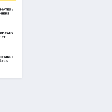
MATES :
INIERS
ORDEAUX
 ET
TAIRE :
ÈTES