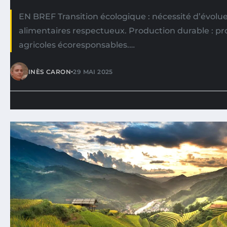
EN BREF Transition écologique : nécessité d’évolu
alimentaires respectueux. Production durable : 
agricoles écoresponsables.…
•
INÈS CARON
29 MAI 2025