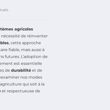
tuels.
tèmes agricoles
nécessité de réinventer
bles
, cette approche
re fiable, mais aussi à
ns futures. L’adoption de
ement est essentielle
les de
durabilité
et de
e réexaminer nos modes
riculture qui soit à la
e
et respectueuse de