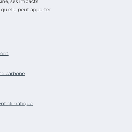
cine, ses impacts
s qu’elle peut apporter
ment
nte carbone
ent climatique