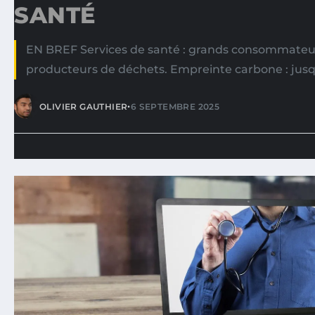
SANTÉ
EN BREF Services de santé : grands consommateur
producteurs de déchets. Empreinte carbone : jusq
•
OLIVIER GAUTHIER
6 SEPTEMBRE 2025