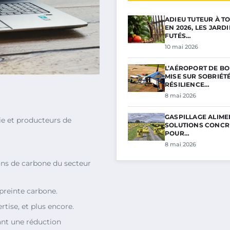
ADIEU TUTEUR À TO
EN 2026, LES JARD
FUTÉS…
10 mai 2026
L’AÉROPORT DE B
MISE SUR SOBRIÉTÉ
RÉSILIENCE…
8 mai 2026
GASPILLAGE ALIMEN
e et producteurs de
SOLUTIONS CONCR
POUR…
8 mai 2026
ons de carbone du secteur
mpreinte carbone.
ertise, et plus encore.
ant une réduction