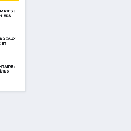
MATES :
INIERS
ORDEAUX
 ET
TAIRE :
ÈTES