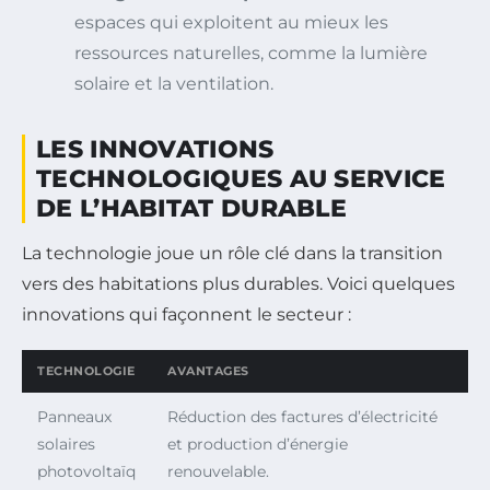
espaces qui exploitent au mieux les
ressources naturelles, comme la lumière
solaire et la ventilation.
LES INNOVATIONS
TECHNOLOGIQUES AU SERVICE
DE L’HABITAT DURABLE
La technologie joue un rôle clé dans la transition
vers des habitations plus durables. Voici quelques
innovations qui façonnent le secteur :
TECHNOLOGIE
AVANTAGES
Panneaux
Réduction des factures d’électricité
solaires
et production d’énergie
photovoltaïq
renouvelable.