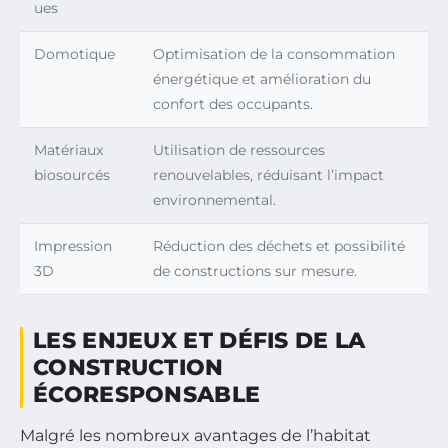
ues
Domotique
Optimisation de la consommation
énergétique et amélioration du
confort des occupants.
Matériaux
Utilisation de ressources
biosourcés
renouvelables, réduisant l’impact
environnemental.
Impression
Réduction des déchets et possibilité
3D
de constructions sur mesure.
LES ENJEUX ET DÉFIS DE LA
CONSTRUCTION
ÉCORESPONSABLE
Malgré les nombreux avantages de l’habitat