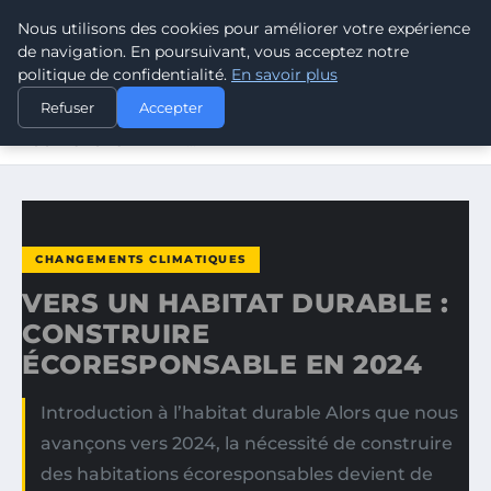
Nous utilisons des cookies pour améliorer votre expérience
CLIMATE GUARDIAN
de navigation. En poursuivant, vous acceptez notre
politique de confidentialité.
En savoir plus
ACCUEIL
CHANGEMENTS CLIMATIQUES
Refuser
Accepter
VERS UN HABITAT DURABLE : CONSTRUIRE
ÉCORESPONSABLE EN…
CHANGEMENTS CLIMATIQUES
VERS UN HABITAT DURABLE :
CONSTRUIRE
ÉCORESPONSABLE EN 2024
Introduction à l’habitat durable Alors que nous
avançons vers 2024, la nécessité de construire
des habitations écoresponsables devient de