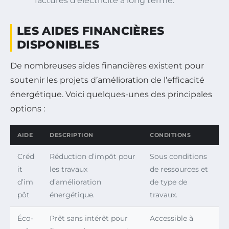
factures d’électricité à long terme.
LES AIDES FINANCIÈRES
DISPONIBLES
De nombreuses aides financières existent pour
soutenir les projets d’amélioration de l’efficacité
énergétique. Voici quelques-unes des principales
options :
AIDE
DESCRIPTION
CONDITIONS
Créd
Réduction d’impôt pour
Sous conditions
it
les travaux
de ressources et
d’im
d’amélioration
de type de
pôt
énergétique.
travaux.
Éco-
Prêt sans intérêt pour
Accessible à