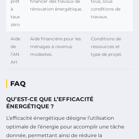
prêt
financer des travaux de
tous, sous
à
rénovation énergétique.
conditions de
taux
travaux.
zéro
Aide
Aide financière pour les
Conditions de
de
ménages à revenus
ressources et
l’AN
modestes.
type de projet.
AH
FAQ
QU’EST-CE QUE L’EFFICACITÉ
ÉNERGÉTIQUE ?
L’efficacité énergétique désigne l’utilisation
optimale de l’énergie pour accomplir une tâche
donnée, permettant ainsi de réduire la