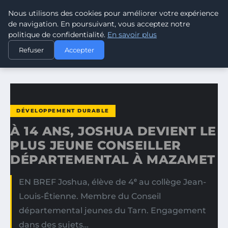
Nous utilisons des cookies pour améliorer votre expérience
CLIMATE GUARDIAN
de navigation. En poursuivant, vous acceptez notre
politique de confidentialité.
En savoir plus
ACCUEIL
DÉVELOPPEMENT DURABLE
Refuser
Accepter
À 14 ANS, JOSHUA DEVIENT LE PLUS JEUNE CONSEILLER…
DÉVELOPPEMENT DURABLE
À 14 ANS, JOSHUA DEVIENT LE
PLUS JEUNE CONSEILLER
DÉPARTEMENTAL À MAZAMET
EN BREF Joshua, élève de 4ᵉ au collège Jean-
Louis-Étienne. Membre du Conseil
départemental jeunes du Tarn. Engagement
dans des sujets…