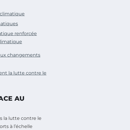
 climatique
matiques
atique renforcée
climatique
e aux changements
t la lutte contre le
ACE AU
 la lutte contre le
orts à l’échelle