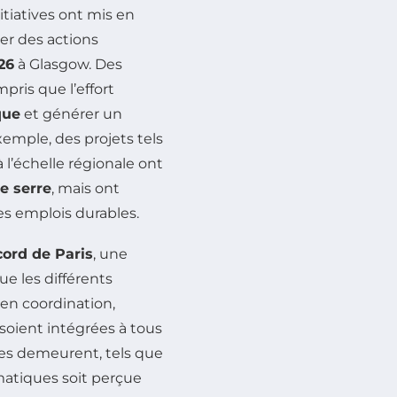
tiatives ont mis en
r des actions
26
à Glasgow. Des
pris que l’effort
que
et générer un
xemple, des projets tels
 l’échelle régionale ont
e serre
, mais ont
es emplois durables.
ord de Paris
, une
ue les différents
r en coordination,
soient intégrées à tous
les demeurent, tels que
imatiques soit perçue