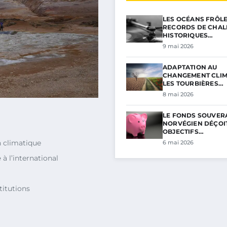
LES OCÉANS FRÔL
RECORDS DE CHAL
HISTORIQUES…
9 mai 2026
ADAPTATION AU
CHANGEMENT CLIM
LES TOURBIÈRES…
8 mai 2026
LE FONDS SOUVER
NORVÉGIEN DÉÇOIT
OBJECTIFS…
 climatique
6 mai 2026
e
à l’international
titutions