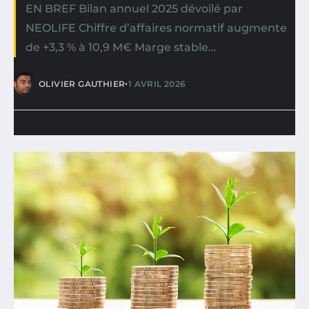
EN BREF Bilan annuel 2025 dévoilé par
NEOLIFE Chiffre d’affaires normatif augmente
de +3,3 % à 10,9 M€ Marge stable…
•
OLIVIER GAUTHIER
1 AVRIL 2026