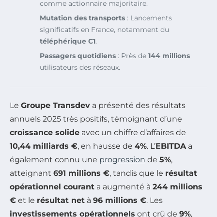
comme actionnaire majoritaire.
Mutation des transports
: Lancements
significatifs en France, notamment du
téléphérique C1
.
Passagers quotidiens
: Près de
144 millions
utilisateurs des réseaux.
Le
Groupe Transdev
a présenté des résultats
annuels 2025 très positifs, témoignant d’une
croissance solide
avec un chiffre d’affaires de
10,44 milliards €
, en hausse de
4%
. L’
EBITDA
a
également connu une
progression
de
5%
,
atteignant
691 millions €
, tandis que le
résultat
opérationnel courant
a augmenté à
244 millions
€
et le
résultat net
à
96 millions €
. Les
investissements opérationnels
ont crû de
9%
,