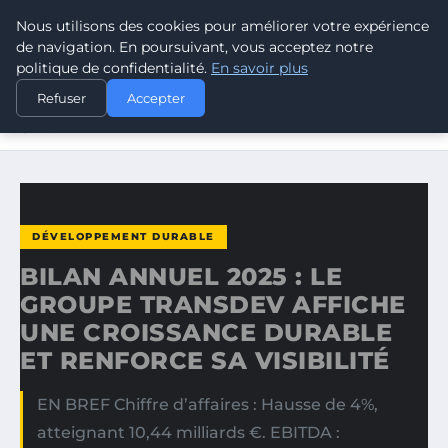
Nous utilisons des cookies pour améliorer votre expérience
CLIMATE GUARDIAN
de navigation. En poursuivant, vous acceptez notre
politique de confidentialité.
En savoir plus
ACCUEIL
DÉVELOPPEMENT DURABLE
Refuser
Accepter
BILAN ANNUEL 2025 : LE GROUPE TRANSDEV AFFICHE
UNE…
DÉVELOPPEMENT DURABLE
BILAN ANNUEL 2025 : LE
GROUPE TRANSDEV AFFICHE
UNE CROISSANCE DURABLE
ET RENFORCE SA VISIBILITÉ
EN BREF Chiffre d’affaires : Hausse de 4%,
atteignant 10,44 milliards €. EBITDA :