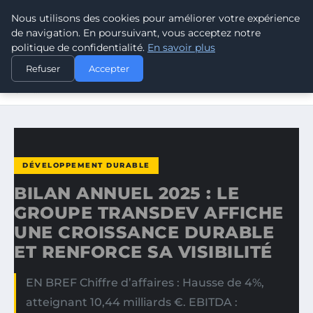
Nous utilisons des cookies pour améliorer votre expérience
CLIMATE GUARDIAN
de navigation. En poursuivant, vous acceptez notre
politique de confidentialité.
En savoir plus
ACCUEIL
DÉVELOPPEMENT DURABLE
Refuser
Accepter
BILAN ANNUEL 2025 : LE GROUPE TRANSDEV AFFICHE
UNE…
DÉVELOPPEMENT DURABLE
BILAN ANNUEL 2025 : LE
GROUPE TRANSDEV AFFICHE
UNE CROISSANCE DURABLE
ET RENFORCE SA VISIBILITÉ
EN BREF Chiffre d’affaires : Hausse de 4%,
atteignant 10,44 milliards €. EBITDA :