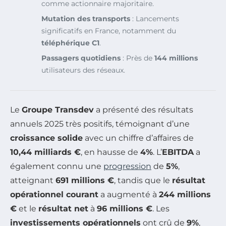
comme actionnaire majoritaire.
Mutation des transports
: Lancements
significatifs en France, notamment du
téléphérique C1
.
Passagers quotidiens
: Près de
144 millions
utilisateurs des réseaux.
Le
Groupe Transdev
a présenté des résultats
annuels 2025 très positifs, témoignant d’une
croissance solide
avec un chiffre d’affaires de
10,44 milliards €
, en hausse de
4%
. L’
EBITDA
a
également connu une
progression
de
5%
,
atteignant
691 millions €
, tandis que le
résultat
opérationnel courant
a augmenté à
244 millions
€
et le
résultat net
à
96 millions €
. Les
investissements opérationnels
ont crû de
9%
,