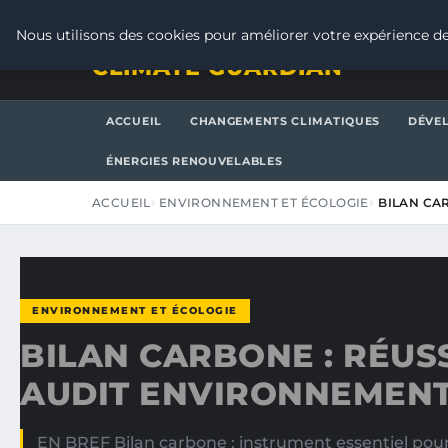
JEUDI 6 AOÛT 2026
Nous utilisons des cookies pour améliorer votre expérience de
CLIMATE GUARDIAN
ACCUEIL
CHANGEMENTS CLIMATIQUES
DÉVE
ÉNERGIES RENOUVELABLES
ACCUEIL
ENVIRONNEMENT ET ÉCOLOGIE
BILAN CA
ENVIRONNEMENT ET ÉCOLOGIE
BILAN CARBONE : RÉUS
AUDIT ENVIRONNEMEN
EN BREF Bilan carbone : instrument essentiel pou