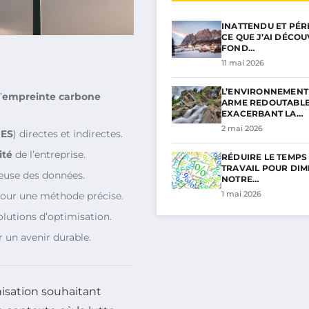
INATTENDU ET PÉRI
CE QUE J’AI DÉCO
FOND…
11 mai 2026
L’ENVIRONNEMENT 
’
empreinte carbone
ARME REDOUTABL
EXACERBANT LA…
2 mai 2026
ES
) directes et indirectes.
ité
de l’entreprise.
RÉDUIRE LE TEMPS
TRAVAIL POUR DIM
reuse des données.
NOTRE…
1 mai 2026
our une méthode précise.
olutions d’optimisation.
 un avenir durable.
nisation souhaitant