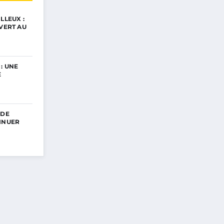
LLEUX :
UVERT AU
: UNE
E
 DE
INUER