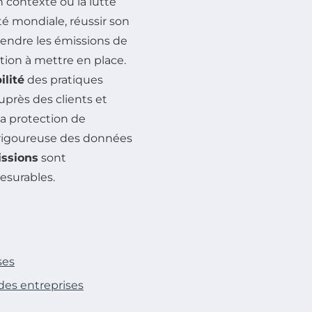
 contexte où la lutte
té mondiale, réussir son
endre les émissions de
action à mettre en place.
ilité
des pratiques
uprès des clients et
a protection de
 rigoureuse des données
issions
sont
esurables.
ses
des entreprises