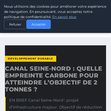
Nous utilisons des cookies pour améliorer votre expérience
CLIMATE GUARDIAN
de navigation. En poursuivant, vous acceptez notre
politique de confidentialité.
En savoir plus
ACCUEIL
DÉVELOPPEMENT DURABLE
Refuser
Accepter
CANAL SEINE-NORD : QUELLE EMPREINTE CARBONE
POUR…
DÉVELOPPEMENT DURABLE
CANAL SEINE-NORD : QUELLE
EMPREINTE CARBONE POUR
ATTEINDRE L’OBJECTIF DE 2
TONNES ?
EN BREF Canal Seine-Nord : projet
d’infrastructure majeur. Objectif de réduction