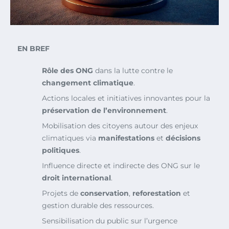
EN BREF
Rôle des ONG
dans la lutte contre le
changement climatique
.
Actions locales et initiatives innovantes pour la
préservation de l’environnement
.
Mobilisation des citoyens autour des enjeux
climatiques via
manifestations
et
décisions
politiques
.
Influence directe et indirecte des ONG sur le
droit international
.
Projets de
conservation
,
reforestation
et
gestion durable des ressources.
Sensibilisation du public sur l’urgence