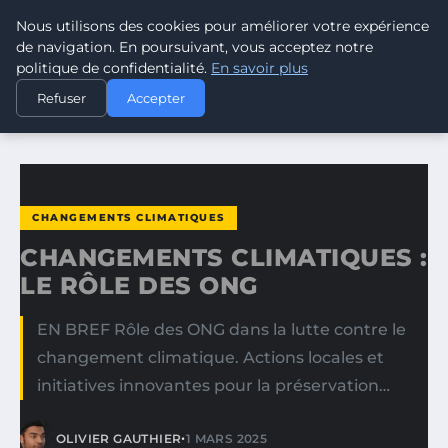
Nous utilisons des cookies pour améliorer votre expérience
CLIMATE GUARDIAN
de navigation. En poursuivant, vous acceptez notre
politique de confidentialité.
En savoir plus
ACCUEIL
CHANGEMENTS CLIMATIQUES
Refuser
Accepter
CHANGEMENTS CLIMATIQUES : LE RÔLE DES ONG
CHANGEMENTS CLIMATIQUES
CHANGEMENTS CLIMATIQUES :
LE RÔLE DES ONG
EN BREF Rôle des ONG dans la lutte contre le
changement climatique. Actions locales et
initiatives innovantes pour la préservation…
•
OLIVIER GAUTHIER
1 MARS 2025