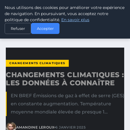
Nous utilisons des cookies pour améliorer votre expérience
CLIMATE GUARDIAN
de navigation. En poursuivant, vous acceptez notre
politique de confidentialité.
En savoir plus
ACCUEIL
CHANGEMENTS CLIMATIQUES
Refuser
Accepter
CHANGEMENTS CLIMATIQUES : LES DONNÉES À CONNAÎTRE
CHANGEMENTS CLIMATIQUES
CHANGEMENTS CLIMATIQUES :
LES DONNÉES À CONNAÎTRE
EN BREF Émissions de gaz à effet de serre (GES)
en constante augmentation. Température
moyenne mondiale élevée de presque 1…
•
AMANDINE LEROUX
6 JANVIER 2025