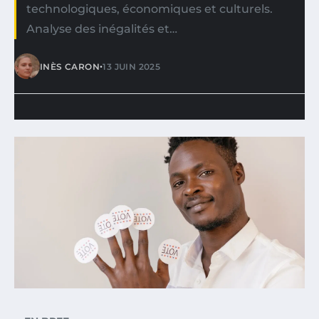
technologiques, économiques et culturels.
Analyse des inégalités et…
•
INÈS CARON
13 JUIN 2025