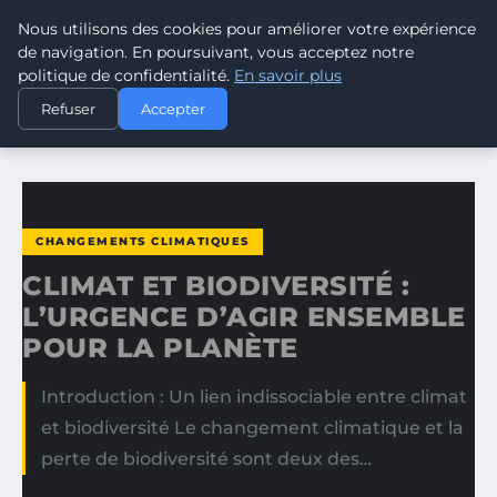
Nous utilisons des cookies pour améliorer votre expérience
CLIMATE GUARDIAN
de navigation. En poursuivant, vous acceptez notre
politique de confidentialité.
En savoir plus
ACCUEIL
CHANGEMENTS CLIMATIQUES
Refuser
Accepter
CLIMAT ET BIODIVERSITÉ : L’URGENCE D’AGIR ENSEMBLE…
CHANGEMENTS CLIMATIQUES
CLIMAT ET BIODIVERSITÉ :
L’URGENCE D’AGIR ENSEMBLE
POUR LA PLANÈTE
Introduction : Un lien indissociable entre climat
et biodiversité Le changement climatique et la
perte de biodiversité sont deux des…