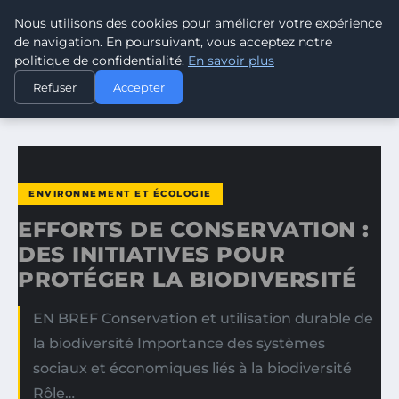
Nous utilisons des cookies pour améliorer votre expérience
CLIMATE GUARDIAN
de navigation. En poursuivant, vous acceptez notre
politique de confidentialité.
En savoir plus
ACCUEIL
ENVIRONNEMENT ET ÉCOLOGIE
Refuser
Accepter
EFFORTS DE CONSERVATION : DES INITIATIVES POUR…
ENVIRONNEMENT ET ÉCOLOGIE
EFFORTS DE CONSERVATION :
DES INITIATIVES POUR
PROTÉGER LA BIODIVERSITÉ
EN BREF Conservation et utilisation durable de
la biodiversité Importance des systèmes
sociaux et économiques liés à la biodiversité
Rôle…