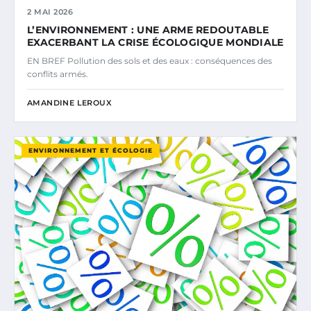
2 MAI 2026
L’ENVIRONNEMENT : UNE ARME REDOUTABLE
EXACERBANT LA CRISE ÉCOLOGIQUE MONDIALE
EN BREF Pollution des sols et des eaux : conséquences des
conflits armés.
AMANDINE LEROUX
ENVIRONNEMENT ET ÉCOLOGIE