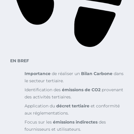
EN BREF
Importance
de réaliser un
Bilan Carbone
dans
le secteur tertiaire.
Identification des
émissions de CO2
provenant
des activités tertiaires.
Application du
décret tertiaire
et conformité
aux réglementations.
Focus sur les
émissions indirectes
des
fournisseurs et utilisateurs.