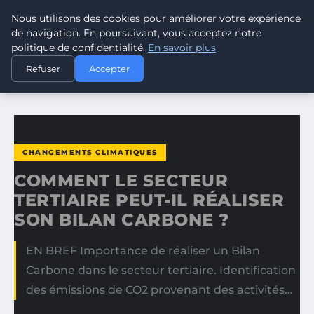
Nous utilisons des cookies pour améliorer votre expérience
CLIMATE GUARDIAN
de navigation. En poursuivant, vous acceptez notre
politique de confidentialité.
En savoir plus
ACCUEIL
CHANGEMENTS CLIMATIQUES
Refuser
Accepter
COMMENT LE SECTEUR TERTIAIRE PEUT-IL RÉALISER SON…
CHANGEMENTS CLIMATIQUES
COMMENT LE SECTEUR
TERTIAIRE PEUT-IL RÉALISER
SON BILAN CARBONE ?
EN BREF Importance de réaliser un Bilan
Carbone dans le secteur tertiaire. Identification
des émissions de CO2 provenant des activités…