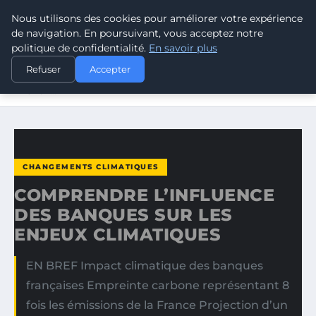
Nous utilisons des cookies pour améliorer votre expérience
CLIMATE GUARDIAN
de navigation. En poursuivant, vous acceptez notre
politique de confidentialité.
En savoir plus
ACCUEIL
CHANGEMENTS CLIMATIQUES
Refuser
Accepter
COMPRENDRE L’INFLUENCE DES BANQUES SUR LES
ENJEUX…
CHANGEMENTS CLIMATIQUES
COMPRENDRE L’INFLUENCE
DES BANQUES SUR LES
ENJEUX CLIMATIQUES
EN BREF Impact climatique des banques
françaises Empreinte carbone représentant 8
fois les émissions de la France Projection d’un