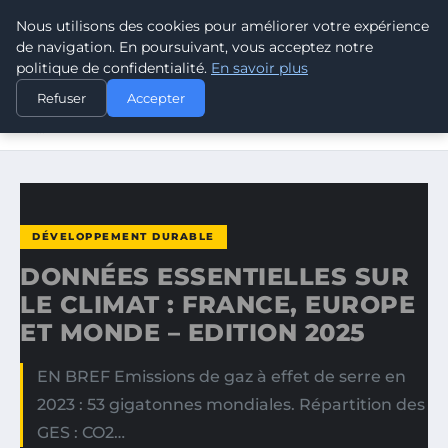
Nous utilisons des cookies pour améliorer votre expérience
CLIMATE GUARDIAN
de navigation. En poursuivant, vous acceptez notre
politique de confidentialité.
En savoir plus
ACCUEIL
DÉVELOPPEMENT DURABLE
Refuser
Accepter
DONNÉES ESSENTIELLES SUR LE CLIMAT : FRANCE, EUROPE
ET…
DÉVELOPPEMENT DURABLE
DONNÉES ESSENTIELLES SUR
LE CLIMAT : FRANCE, EUROPE
ET MONDE – EDITION 2025
EN BREF Emissions de gaz à effet de serre en
2023 : 53 gigatonnes mondiales. Répartition des
GES : CO2…