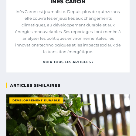
INÈS CARON
Inès Caron est journaliste. Depuis plus de quinze ans,
elle couvre les enjeux liés aux changements
climatiques, au développement durable et aux
énergies renouvelables. Ses reportages l'ont menée à
analyser les politiques environnementales, les
innovations technologiques et les impacts sociaux de
la transition énergétique.
VOIR TOUS LES ARTICLES ›
ARTICLES SIMILAIRES
DÉVELOPPEMENT DURABLE