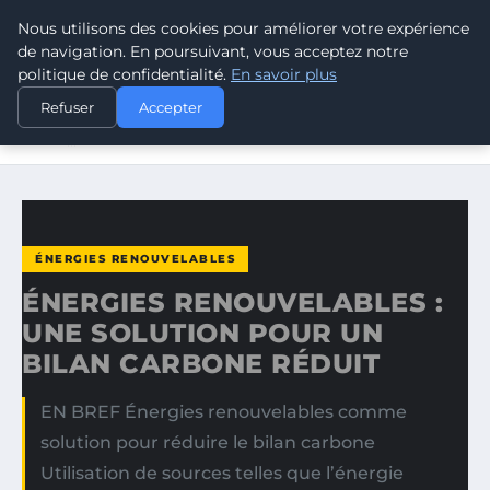
Nous utilisons des cookies pour améliorer votre expérience
CLIMATE GUARDIAN
de navigation. En poursuivant, vous acceptez notre
politique de confidentialité.
En savoir plus
ACCUEIL
ÉNERGIES RENOUVELABLES
Refuser
Accepter
ÉNERGIES RENOUVELABLES : UNE SOLUTION POUR UN
BILAN…
ÉNERGIES RENOUVELABLES
ÉNERGIES RENOUVELABLES :
UNE SOLUTION POUR UN
BILAN CARBONE RÉDUIT
EN BREF Énergies renouvelables comme
solution pour réduire le bilan carbone
Utilisation de sources telles que l’énergie