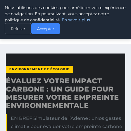
Nous utilisons des cookies pour améliorer votre expérience
CLIMATE GUARDIAN
de navigation. En poursuivant, vous acceptez notre
politique de confidentialité.
En savoir plus
ACCUEIL
ENVIRONNEMENT ET ÉCOLOGIE
Refuser
Accepter
ÉVALUEZ VOTRE IMPACT CARBONE : UN GUIDE POUR
MESURER…
ENVIRONNEMENT ET ÉCOLOGIE
ÉVALUEZ VOTRE IMPACT
CARBONE : UN GUIDE POUR
MESURER VOTRE EMPREINTE
ENVIRONNEMENTALE
EN BREF Simulateur de l’Ademe : « Nos gestes
climat » pour évaluer votre empreinte carbone