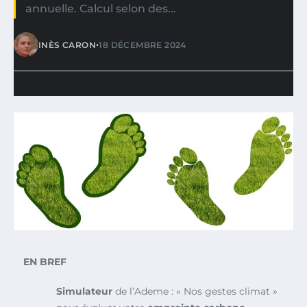
annuelle. Calcul selon des…
•
INÈS CARON
18 DÉCEMBRE 2024
EN BREF
Simulateur
de l’Ademe : « Nos gestes climat »