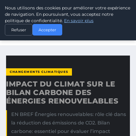
Nous utilisons des cookies pour améliorer votre expérience
CLIMATE GUARDIAN
de navigation. En poursuivant, vous acceptez notre
politique de confidentialité.
En savoir plus
ACCUEIL
CHANGEMENTS CLIMATIQUES
Refuser
Accepter
IMPACT DU CLIMAT SUR LE BILAN CARBONE DES
ÉNERGIES…
CHANGEMENTS CLIMATIQUES
IMPACT DU CLIMAT SUR LE
BILAN CARBONE DES
ÉNERGIES RENOUVELABLES
EN BREF Énergies renouvelables: rôle clé dans
la réduction des émissions de CO2. Bilan
carbone: essentiel pour évaluer l’impact