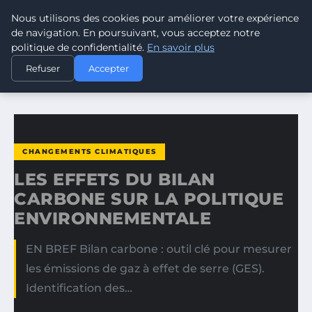
Nous utilisons des cookies pour améliorer votre expérience
CLIMATE GUARDIAN
de navigation. En poursuivant, vous acceptez notre
politique de confidentialité.
En savoir plus
ACCUEIL
CHANGEMENTS CLIMATIQUES
Refuser
Accepter
LES EFFETS DU BILAN CARBONE SUR LA POLITIQUE…
CHANGEMENTS CLIMATIQUES
LES EFFETS DU BILAN
CARBONE SUR LA POLITIQUE
ENVIRONNEMENTALE
EN BREF Bilan carbone : outil clé pour mesurer
les émissions de gaz à effet de serre (GES).
Identification des…