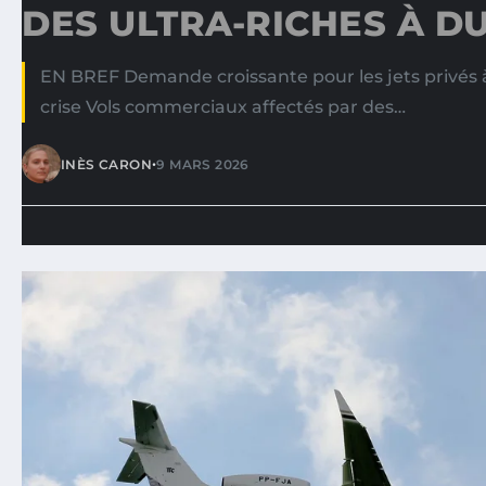
DES ULTRA-RICHES À D
EN BREF Demande croissante pour les jets privés à
crise Vols commerciaux affectés par des…
•
INÈS CARON
9 MARS 2026