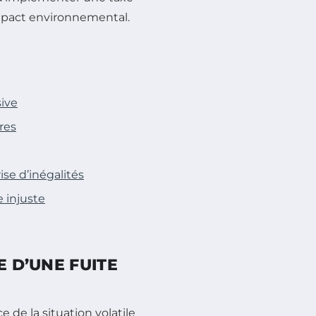
 impact environnemental.
sive
res
ise d’inégalités
e injuste
E D’UNE FUITE
de la situation volatile