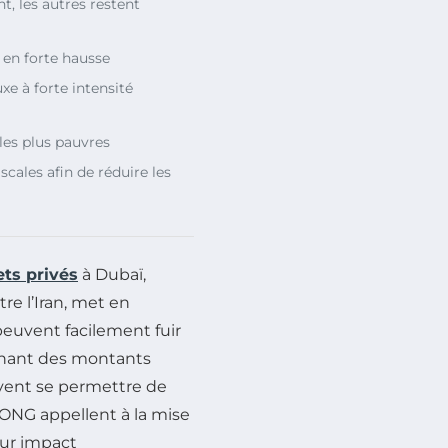
t, les autres restent
 en forte hausse
uxe à forte intensité
es plus pauvres
cales afin de réduire les
ets privés
à Dubaï,
tre l’Iran, met en
 peuvent facilement fuir
gnant des montants
vent se permettre de
 ONG appellent à la mise
eur impact