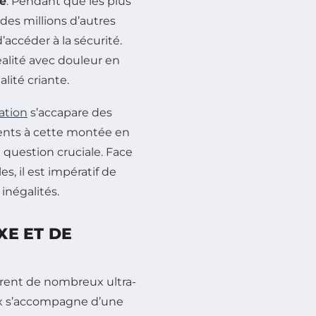
le
. Pendant que les plus
 des millions d’autres
’accéder à la sécurité.
éalité avec douleur en
lité criante.
ation
s’accapare des
ents à cette montée en
 question cruciale. Face
s, il est impératif de
inégalités.
XE ET DE
pirent de nombreux ultra-
eux s’accompagne d’une