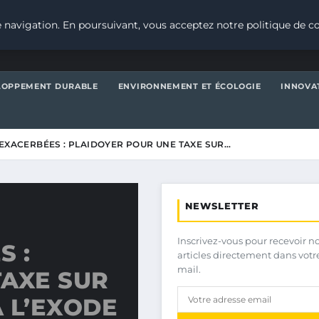
 navigation. En poursuivant, vous acceptez notre politique de co
LOPPEMENT DURABLE
ENVIRONNEMENT ET ÉCOLOGIE
INNOVA
 EXACERBÉES : PLAIDOYER POUR UNE TAXE SUR…
NEWSLETTER
Inscrivez-vous pour recevoir n
S :
articles directement dans votr
mail.
TAXE SUR
À L’EXODE