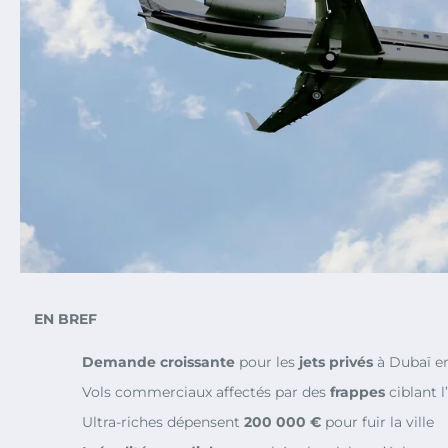
EN BREF
Demande croissante
pour les
jets privés
à Dubaï en
Vols commerciaux affectés par des
frappes
ciblant 
Ultra-riches dépensent
200 000 €
pour fuir la ville