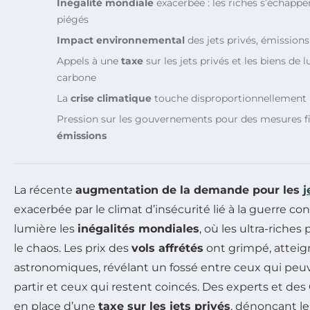
Inégalité mondiale
exacerbée : les riches s’échappen
piégés
Impact environnemental
des jets privés, émissions
Appels à une
taxe
sur les jets privés et les biens de l
carbone
La
crise climatique
touche disproportionnellement l
Pression sur les gouvernements pour des mesures fis
émissions
La récente
augmentation de la demande pour les
j
exacerbée par le climat d’insécurité lié à la guerre con
lumière les
inégalités mondiales
, où les ultra-riches
le chaos. Les prix des
vols affrétés
ont grimpé, attei
astronomiques, révélant un fossé entre ceux qui peu
partir et ceux qui restent coincés. Des experts et des
en place d’une
taxe sur les jets privés
, dénonçant l