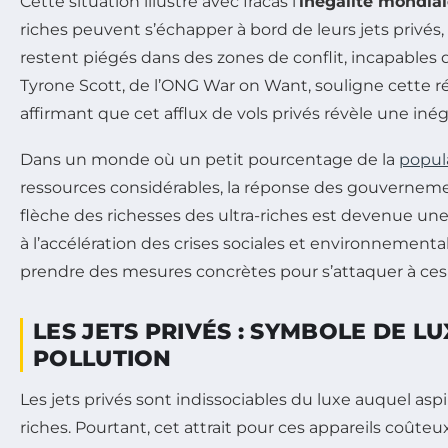
Cette situation illustre avec fracas l’
inégalité mondia
riches peuvent s’échapper à bord de leurs jets privés,
restent piégés dans des zones de conflit, incapables d
Tyrone Scott, de l’ONG War on Want, souligne cette r
affirmant que cet afflux de vols privés révèle une inéga
Dans un monde où un petit pourcentage de la
popul
ressources considérables, la réponse des gouvernem
flèche des richesses des ultra-riches est devenue une
à l’accélération des crises sociales et environnementale
prendre des mesures concrètes pour s’attaquer à ces 
LES JETS PRIVÉS : SYMBOLE DE LU
POLLUTION
Les jets privés sont indissociables du luxe auquel as
riches. Pourtant, cet attrait pour ces appareils coût