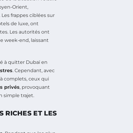
oyen-Orient,
 Les frappes ciblées sur
ôtels de luxe, ont
tes. Les autorités ont
 le week-end, laissant
hé à quitter Dubaï en
estres
. Cependant, avec
jà complets, ceux qui
ts privés
, provoquant
 simple trajet.
 RICHES ET LES