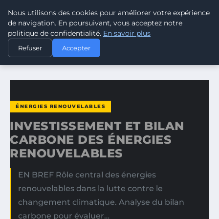
Nous utilisons des cookies pour améliorer votre expérience
CLIMATE GUARDIAN
de navigation. En poursuivant, vous acceptez notre
politique de confidentialité.
En savoir plus
ACCUEIL
ÉNERGIES RENOUVELABLES
Refuser
Accepter
INVESTISSEMENT ET BILAN CARBONE DES ÉNERGIES…
ÉNERGIES RENOUVELABLES
INVESTISSEMENT ET BILAN
CARBONE DES ÉNERGIES
RENOUVELABLES
EN BREF Rôle central des énergies
renouvelables dans la lutte contre le
changement climatique. Analyse du bilan
carbone pour évaluer…