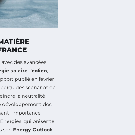
MATIÈRE
 FRANCE
, avec des avancées
gie solaire
, l’
éolien
,
apport publié en février
aperçu des scénarios de
eindre la neutralité
 le développement des
gnant l’importance
alEnergies, qui présente
rs son
Energy Outlook