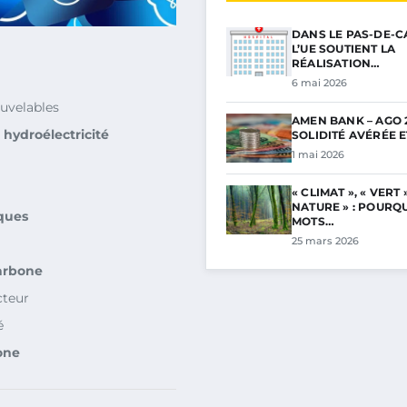
DANS LE PAS-DE-C
L’UE SOUTIENT LA
RÉALISATION…
6 mai 2026
uvelables
AMEN BANK – AGO 2
t
hydroélectricité
SOLIDITÉ AVÉRÉE 
1 mai 2026
« CLIMAT », « VERT »
NATURE » : POURQ
ques
MOTS…
25 mars 2026
arbone
cteur
é
one