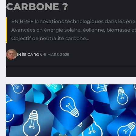
CARBONE ?
EN BREF Innovations technologiques dans les éne
Avancées en énergie solaire, éolienne, biomasse et
Objectif de neutralité carbone…
•
INÈS CARON
6 MARS 2025