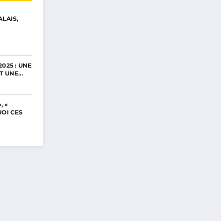
ALAIS,
025 : UNE
ET UNE…
, «
UOI CES