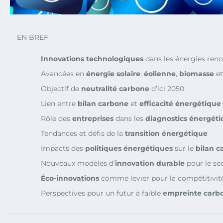
EN BREF
Innovations technologiques
dans les énergies reno
Avancées en
énergie solaire
,
éolienne
,
biomasse
e
Objectif de
neutralité carbone
d’ici 2050
Lien entre
bilan carbone
et
efficacité énergétique
Rôle des
entreprises
dans les
diagnostics énergéti
Tendances et défis de la
transition énergétique
Impacts des
politiques énergétiques
sur le
bilan c
Nouveaux modèles d’
innovation durable
pour le se
Éco-innovations
comme levier pour la compétitivit
Perspectives pour un futur à faible
empreinte carb