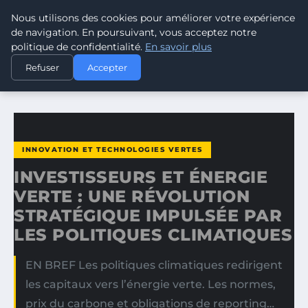
Nous utilisons des cookies pour améliorer votre expérience
CLIMATE GUARDIAN
de navigation. En poursuivant, vous acceptez notre
politique de confidentialité.
En savoir plus
ACCUEIL
INNOVATION ET TECHNOLOGIES VERTES
Refuser
Accepter
INVESTISSEURS ET ÉNERGIE VERTE : UNE RÉVOLUTION…
INNOVATION ET TECHNOLOGIES VERTES
INVESTISSEURS ET ÉNERGIE
VERTE : UNE RÉVOLUTION
STRATÉGIQUE IMPULSÉE PAR
LES POLITIQUES CLIMATIQUES
EN BREF Les politiques climatiques redirigent
les capitaux vers l’énergie verte. Les normes,
prix du carbone et obligations de reporting…