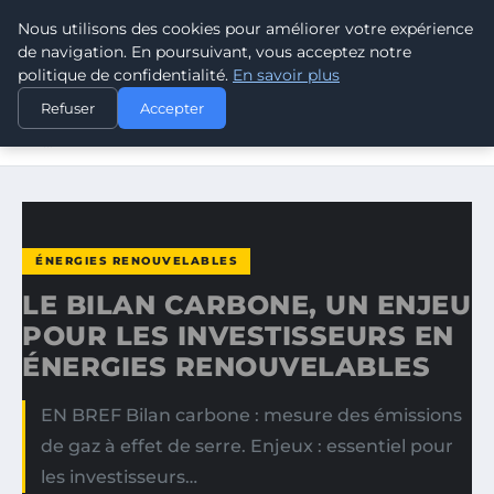
Nous utilisons des cookies pour améliorer votre expérience
CLIMATE GUARDIAN
de navigation. En poursuivant, vous acceptez notre
politique de confidentialité.
En savoir plus
ACCUEIL
ÉNERGIES RENOUVELABLES
Refuser
Accepter
LE BILAN CARBONE, UN ENJEU POUR LES INVESTISSEURS
EN…
ÉNERGIES RENOUVELABLES
LE BILAN CARBONE, UN ENJEU
POUR LES INVESTISSEURS EN
ÉNERGIES RENOUVELABLES
EN BREF Bilan carbone : mesure des émissions
de gaz à effet de serre. Enjeux : essentiel pour
les investisseurs…