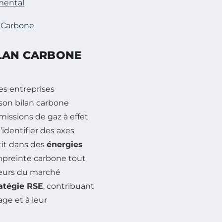
mental
 Carbone
ILAN CARBONE
es entreprises
son bilan carbone
ssions de gaz à effet
identifier des axes
tit dans des
énergies
mpreinte carbone tout
teurs du marché
ratégie RSE
, contribuant
ge et à leur