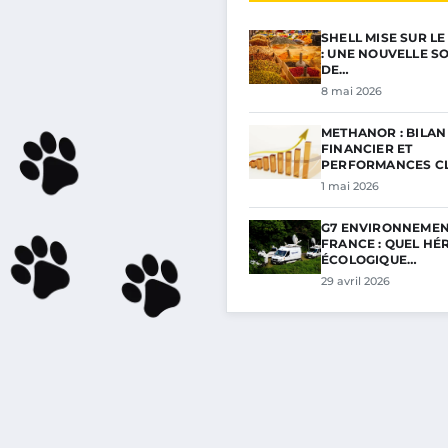
SHELL MISE SUR L
: UNE NOUVELLE S
DE…
8 mai 2026
METHANOR : BILAN
FINANCIER ET
PERFORMANCES C
POUR…
1 mai 2026
G7 ENVIRONNEMEN
FRANCE : QUEL HÉ
ÉCOLOGIQUE…
29 avril 2026