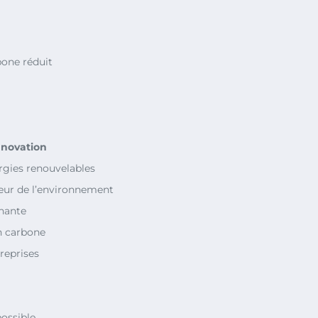
bone réduit
innovation
rgies renouvelables
veur de l’environnement
gnante
an carbone
reprises
possible