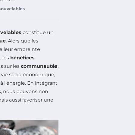
nouvelables
velables
constitue un
que
. Alors que les
e leur empreinte
t les
bénéfices
s sur les
communautés
.
a vie socio-économique,
à l’énergie. En intégrant
s
, nous pouvons non
s aussi favoriser une