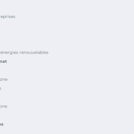
reprises
 énergies renouvelables
imat
bone
s
bone
es