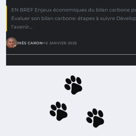
EN BREF Enjeux économiques du bilan carbone pou
Évaluer son bilan carbone: étapes à suivre Dével
l’avenir…
•
INÈS CARON
16 JANVIER 2025