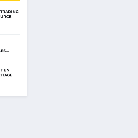
E TRADING
OURCE
LÉS
T EN
RITAGE