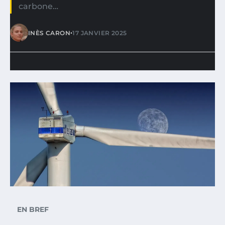
carbone…
•
INÈS CARON
17 JANVIER 2025
EN BREF