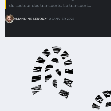
du secteur des transports. Le transport…
•
AMANDINE LEROUX
10 JANVIER 2025