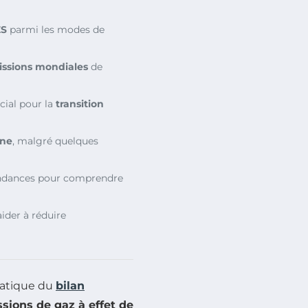
ES
parmi les modes de
ssions mondiales
de
cial pour la
transition
one
, malgré quelques
endances pour comprendre
ider à réduire
matique du
bilan
sions de gaz à effet de