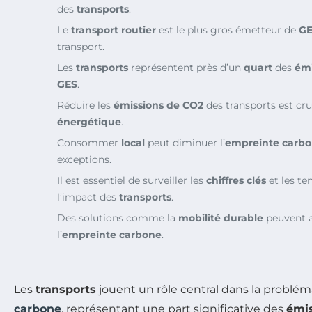
des
transports
.
Le
transport routier
est le plus gros émetteur de
G
transport.
Les
transports
représentent près d’un
quart
des
émi
GES
.
Réduire les
émissions de CO2
des transports est cru
énergétique
.
Consommer
local
peut diminuer l’
empreinte carb
exceptions.
Il est essentiel de surveiller les
chiffres clés
et les t
l’impact des
transports
.
Des solutions comme la
mobilité durable
peuvent a
l’
empreinte carbone
.
Les
transports
jouent un rôle central dans la problé
carbone
, représentant une part significative des
émis