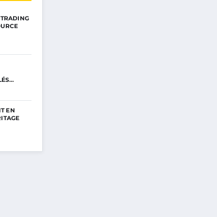
E TRADING
OURCE
LÉS
T EN
RITAGE