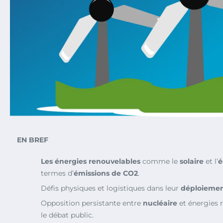
EN BREF
Les énergies renouvelables
comme le
solaire
et l’
é
termes d’
émissions de CO2
.
Défis physiques et logistiques dans leur
déploieme
Opposition persistante entre
nucléaire
et énergies 
le débat public.