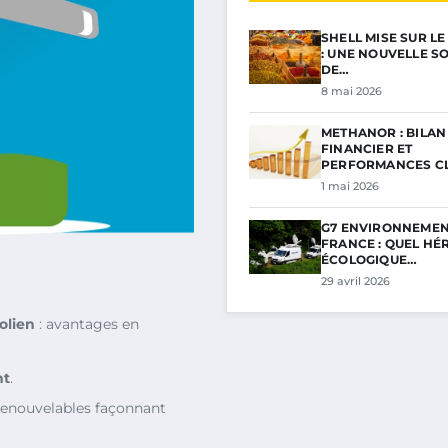
SHELL MISE SUR L
: UNE NOUVELLE S
DE…
8 mai 2026
METHANOR : BILAN
FINANCIER ET
PERFORMANCES C
POUR…
1 mai 2026
G7 ENVIRONNEMEN
FRANCE : QUEL HÉ
ÉCOLOGIQUE…
29 avril 2026
olien
: avantages en
nt
.
renouvelables façonnant