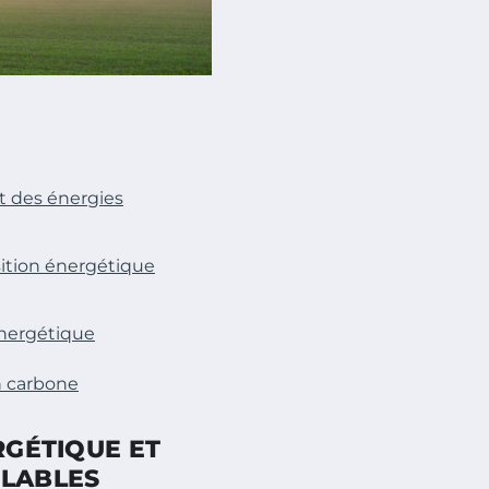
ct des énergies
sition énergétique
Énergétique
n carbone
RGÉTIQUE ET
ELABLES