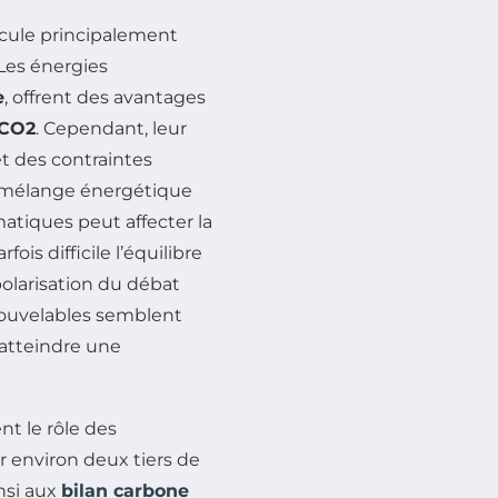
ticule principalement
 Les énergies
e
, offrent des avantages
 CO2
. Cependant, leur
t des contraintes
e mélange énergétique
matiques peut affecter la
ois difficile l’équilibre
polarisation du débat
enouvelables semblent
 atteindre une
nt le rôle des
r environ deux tiers de
nsi aux
bilan carbone