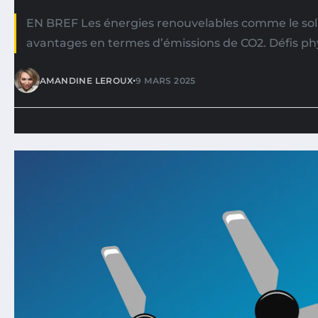
EN BREF Les énergies renouvelables comme le solair
avantages en termes d’émissions de CO2. Défis ph
•
AMANDINE LEROUX
9 MARS 2025