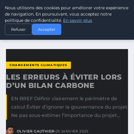
Nous utilisons des cookies pour améliorer votre expérience
CLIMATE GUARDIAN
de navigation. En poursuivant, vous acceptez notre
politique de confidentialité.
En savoir plus
ACCUEIL
CHANGEMENTS CLIMATIQUES
Refuser
Accepter
LES ERREURS À ÉVITER LORS D’UN BILAN CARBONE
CHANGEMENTS CLIMATIQUES
LES ERREURS À ÉVITER LORS
D’UN BILAN CARBONE
EN BREF Définir clairement le périmètre de
calcul Éviter d’ignorer la gouvernance du projet
Ne pas sous-estimer l’importance du projet…
•
OLIVIER GAUTHIER
25 JANVIER 2025