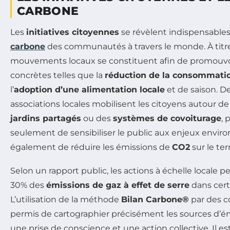
CARBONE
Les
initiatives citoyennes
se révèlent indispensables
carbone
des communautés à travers le monde. À titr
mouvements locaux se constituent afin de promouvoi
concrètes telles que la
réduction de la consommatio
l’
adoption d’une alimentation locale
et de saison. D
associations locales mobilisent les citoyens autour de
jardins partagés
ou des
systèmes de covoiturage
, 
seulement de sensibiliser le public aux enjeux envi
également de réduire les émissions de
CO2
sur le terr
Selon un rapport public, les actions à échelle locale 
30% des
émissions de gaz à effet de serre
dans cert
L’utilisation de la méthode
Bilan Carbone®
par des co
permis de cartographier précisément les sources d’émi
une prise de conscience et une action collective. Il e