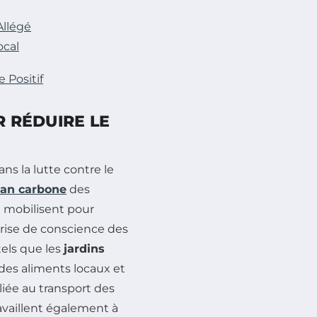
Allégé
ocal
 Positif
R RÉDUIRE LE
ns la lutte contre le
lan carbone
des
e mobilisent pour
prise de conscience des
els que les
jardins
es aliments locaux et
liée au transport des
ravaillent également à