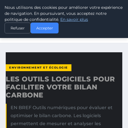
Nous utilisons des cookies pour améliorer votre expérience
CLIMATE GUARDIAN
de navigation. En poursuivant, vous acceptez notre
politique de confidentialité.
En savoir plus
ACCUEIL
ENVIRONNEMENT ET ÉCOLOGIE
Refuser
Accepter
LES OUTILS LOGICIELS POUR FACILITER VOTRE BILAN
CARBONE
ENVIRONNEMENT ET ÉCOLOGIE
LES OUTILS LOGICIELS POUR
FACILITER VOTRE BILAN
CARBONE
EN BREF Outils numériques pour évaluer et
optimiser le bilan carbone. Les logiciels
permettent de mesurer et analyser les