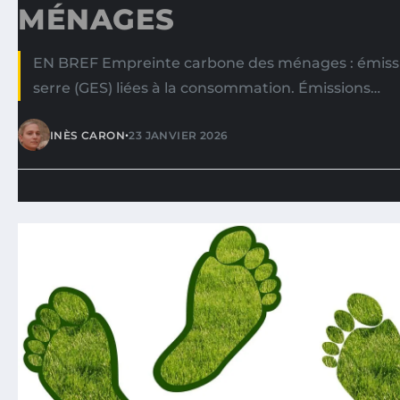
MÉNAGES
EN BREF Empreinte carbone des ménages : émissio
serre (GES) liées à la consommation. Émissions…
•
INÈS CARON
23 JANVIER 2026