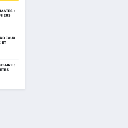
MATES :
INIERS
ORDEAUX
 ET
TAIRE :
ÈTES