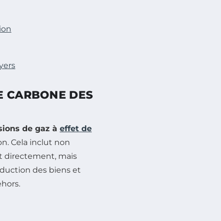
ion
yers
E CARBONE DES
sions de gaz à
effet de
. Cela inclut non
t directement, mais
duction des biens et
hors.