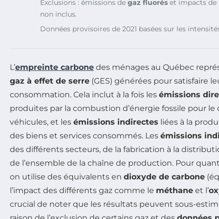
Exclusions : émissions de
gaz fluorés
et impacts de l
non inclus.
Données provisoires de 2021 basées sur les intensité
L’
empreinte carbone
des ménages au Québec représ
gaz à effet de serre
(GES) générées pour satisfaire le
consommation. Cela inclut à la fois les
émissions dire
produites par la combustion d’énergie fossile pour le
véhicules, et les
émissions indirectes
liées à la prod
des biens et services consommés. Les
émissions ind
des différents secteurs, de la fabrication à la distribu
de l’ensemble de la chaîne de production. Pour quant
on utilise des équivalents en
dioxyde de carbone
(éq
l’impact des différents gaz comme le
méthane
et l’
ox
crucial de noter que les résultats peuvent sous-estim
raison de l’exclusion de certains gaz et des
données p