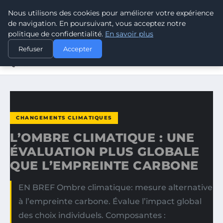
Nous utilisons des cookies pour améliorer votre expérience
CLIMATE GUARDIAN
de navigation. En poursuivant, vous acceptez notre
politique de confidentialité.
En savoir plus
ACCUEIL
CHANGEMENTS CLIMATIQUES
Refuser
Accepter
L’OMBRE CLIMATIQUE : UNE ÉVALUATION PLUS GLOBALE
QUE…
CHANGEMENTS CLIMATIQUES
L’OMBRE CLIMATIQUE : UNE
ÉVALUATION PLUS GLOBALE
QUE L’EMPREINTE CARBONE
EN BREF Ombre climatique: mesure alternative
à l’empreinte carbone. Évalue l’impact global
des choix individuels. Composantes :