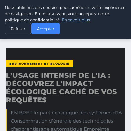
Nous utilisons des cookies pour améliorer votre expérience
CLIMATE GUARDIAN
de navigation. En poursuivant, vous acceptez notre
politique de confidentialité.
En savoir plus
ACCUEIL
ENVIRONNEMENT ET ÉCOLOGIE
Refuser
Accepter
L’USAGE INTENSIF DE L’IA : DÉCOUVREZ L’IMPACT…
ENVIRONNEMENT ET ÉCOLOGIE
L’USAGE INTENSIF DE L’IA :
DÉCOUVREZ L’IMPACT
ÉCOLOGIQUE CACHÉ DE VOS
REQUÊTES
EN BREF Impact écologique des systèmes d’IA
Consommation d’énergie des technologies
d’apprentissage automatique Empreinte