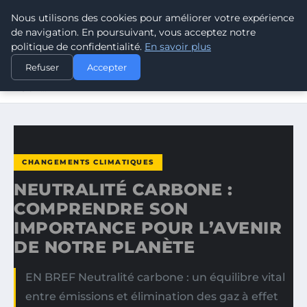
Nous utilisons des cookies pour améliorer votre expérience
CLIMATE GUARDIAN
de navigation. En poursuivant, vous acceptez notre
politique de confidentialité.
En savoir plus
ACCUEIL
CHANGEMENTS CLIMATIQUES
Refuser
Accepter
NEUTRALITÉ CARBONE : COMPRENDRE SON IMPORTANCE
POUR…
CHANGEMENTS CLIMATIQUES
NEUTRALITÉ CARBONE :
COMPRENDRE SON
IMPORTANCE POUR L’AVENIR
DE NOTRE PLANÈTE
EN BREF Neutralité carbone : un équilibre vital
entre émissions et élimination des gaz à effet