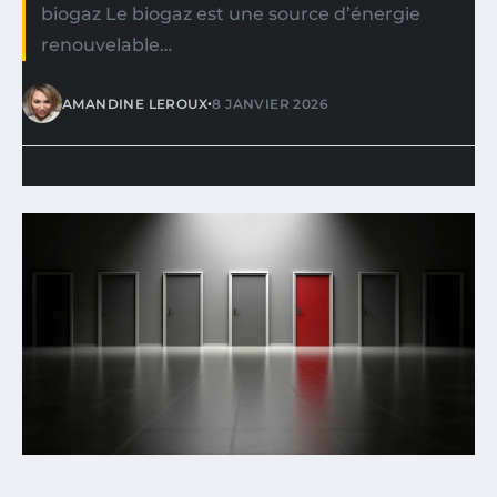
biogaz Le biogaz est une source d’énergie
renouvelable…
•
AMANDINE LEROUX
8 JANVIER 2026