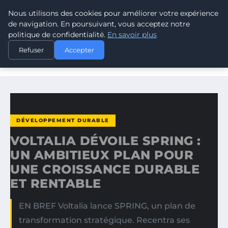
Nous utilisons des cookies pour améliorer votre expérience
CLIMATE GUARDIAN
de navigation. En poursuivant, vous acceptez notre
politique de confidentialité.
En savoir plus
ACCUEIL
DÉVELOPPEMENT DURABLE
Refuser
Accepter
VOLTALIA DÉVOILE SPRING : UN AMBITIEUX PLAN POUR
UNE…
DÉVELOPPEMENT DURABLE
VOLTALIA DÉVOILE SPRING :
UN AMBITIEUX PLAN POUR
UNE CROISSANCE DURABLE
ET RENTABLE
EN BREF Voltalia lance SPRING, un plan de
transformation stratégique. Recentra ses