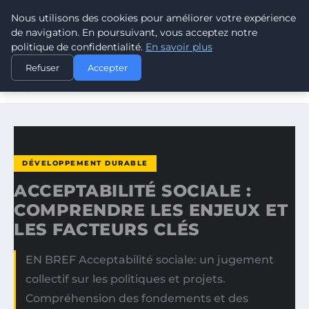
Nous utilisons des cookies pour améliorer votre expérience
CLIMATE GUARDIAN
de navigation. En poursuivant, vous acceptez notre
politique de confidentialité.
En savoir plus
ACCUEIL
DÉVELOPPEMENT DURABLE
Refuser
Accepter
ACCEPTABILITÉ SOCIALE : COMPRENDRE LES ENJEUX ET
LES…
DÉVELOPPEMENT DURABLE
ACCEPTABILITÉ SOCIALE :
COMPRENDRE LES ENJEUX ET
LES FACTEURS CLÉS
EN BREF Acceptabilité sociale: un jugement
collectif sur les politiques et projets.
Compréhension des fondements et des