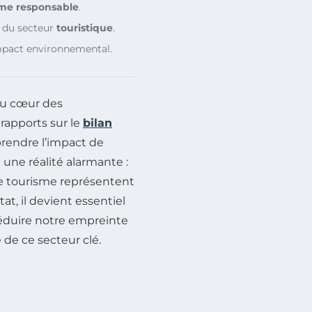
sme responsable
.
t du secteur
touristique
.
mpact environnemental.
au cœur des
rapports sur le
bilan
prendre l’impact de
t une réalité alarmante :
e tourisme représentent
at, il devient essentiel
réduire notre empreinte
 de ce secteur clé.