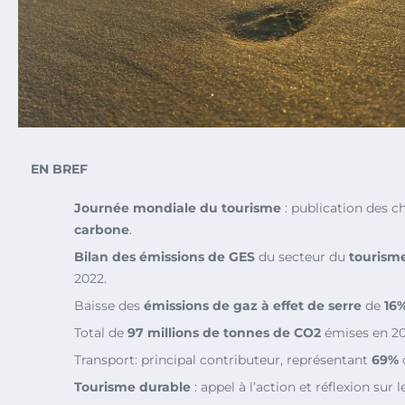
EN BREF
Journée mondiale du tourisme
: publication des ch
carbone
.
Bilan des émissions de GES
du secteur du
tourism
2022.
Baisse des
émissions de gaz à effet de serre
de
16
Total de
97 millions de tonnes de CO2
émises en 20
Transport: principal contributeur, représentant
69%
Tourisme durable
: appel à l’action et réflexion sur l