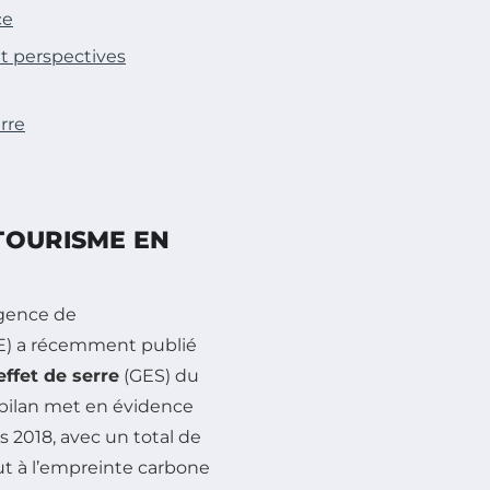
ce
et perspectives
rre
TOURISME EN
’Agence de
ME) a récemment publié
ffet de serre
(GES) du
 bilan met en évidence
 2018, avec un total de
ut à l’empreinte carbone