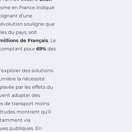
isme en France indique
oignant d’une
e évolution souligne que
es du pays, soit
 millions de Français
. Le
s, comptant pour
69%
des
d’explorer des solutions
umière la nécessité
gravée par les effets du
ivent adopter des
es de transport moins
 études montrent qu’il
 notamment via
ques publiques. En