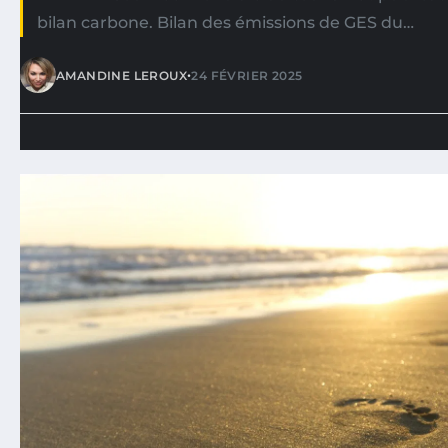
bilan carbone. Bilan des émissions de GES du…
•
AMANDINE LEROUX
24 FÉVRIER 2025