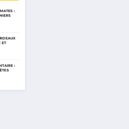
MATES :
INIERS
ORDEAUX
 ET
TAIRE :
ÈTES