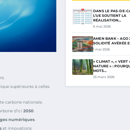
DANS LE PAS-DE-C
L’UE SOUTIENT LA
RÉALISATION…
6 mai 2026
AMEN BANK – AGO 2
SOLIDITÉ AVÉRÉE 
1 mai 2026
« CLIMAT », « VERT »
NATURE » : POURQ
MOTS…
25 mars 2026
nt.
que supérieures à celles
te carbone nationale.
arbone d’ici
2050
.
ges numériques
.
s
et innovations