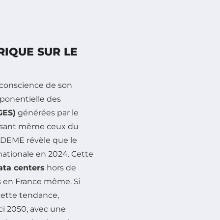
IQUE SUR LE
e conscience de son
xponentielle des
GES)
générées par le
assant même ceux du
’ADEME révèle que le
ationale en 2024. Cette
ata centers
hors de
s en France même. Si
cette tendance,
ci 2050, avec une