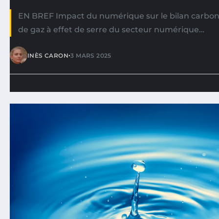
EN BREF Impact du numérique sur le bilan carbone
de gaz à effet de serre du secteur numérique…
•
INÈS CARON
3 MARS 2025