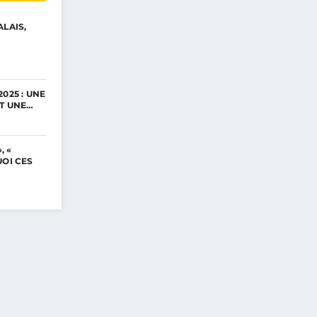
ALAIS,
025 : UNE
ET UNE…
, «
UOI CES