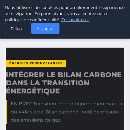
Nous utilisons des cookies pour améliorer votre expérience
CLIMATE GUARDIAN
de navigation. En poursuivant, vous acceptez notre
politique de confidentialité.
En savoir plus
ACCUEIL
ÉNERGIES RENOUVELABLES
Refuser
Accepter
INTÉGRER LE BILAN CARBONE DANS LA TRANSITION…
ÉNERGIES RENOUVELABLES
INTÉGRER LE BILAN CARBONE
DANS LA TRANSITION
ÉNERGÉTIQUE
EN BREF Transition énergétique : enjeu majeur
du XXIe siècle. Bilan carbone : outil de mesure
des émissions de gaz…