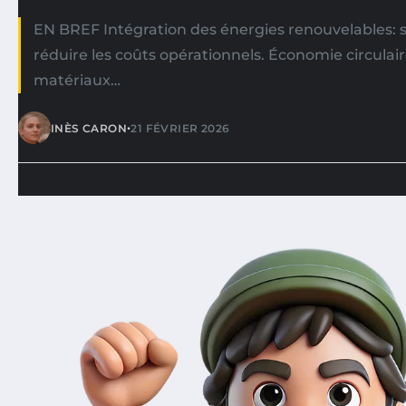
EN BREF Intégration des énergies renouvelables: so
réduire les coûts opérationnels. Économie circulair
matériaux…
•
INÈS CARON
21 FÉVRIER 2026