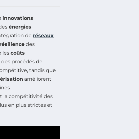
s
innovations
 des
énergies
’intégration de
réseaux
résilience
des
e les
coûts
 des procédés de
ompétitive, tandis que
risation
améliorent
aînes
 la compétitivité des
us en plus strictes et