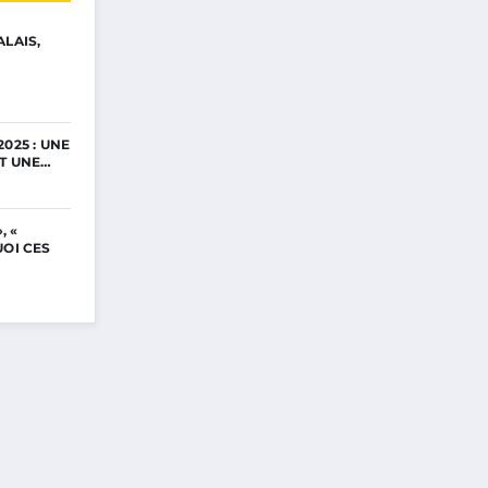
ALAIS,
025 : UNE
ET UNE…
, «
UOI CES