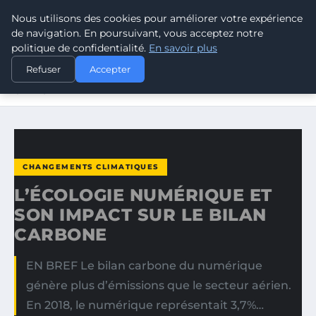
Nous utilisons des cookies pour améliorer votre expérience
CLIMATE GUARDIAN
de navigation. En poursuivant, vous acceptez notre
politique de confidentialité.
En savoir plus
ACCUEIL
CHANGEMENTS CLIMATIQUES
Refuser
Accepter
L’ÉCOLOGIE NUMÉRIQUE ET SON IMPACT SUR LE BILAN
CARBONE
CHANGEMENTS CLIMATIQUES
L’ÉCOLOGIE NUMÉRIQUE ET
SON IMPACT SUR LE BILAN
CARBONE
EN BREF Le bilan carbone du numérique
génère plus d’émissions que le secteur aérien.
En 2018, le numérique représentait 3,7%…